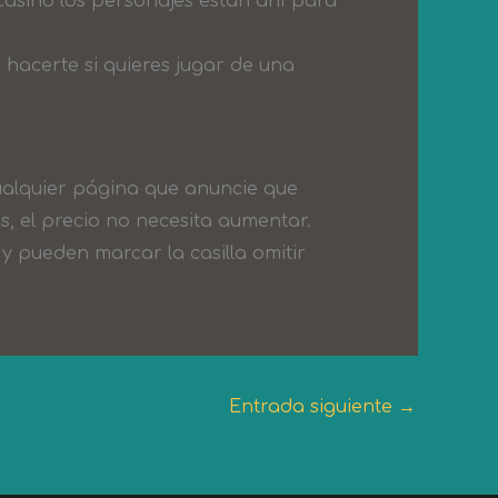
 casino los personajes están ahí para
 hacerte si quieres jugar de una
Cualquier página que anuncie que
s, el precio no necesita aumentar.
y pueden marcar la casilla omitir
Entrada siguiente
→