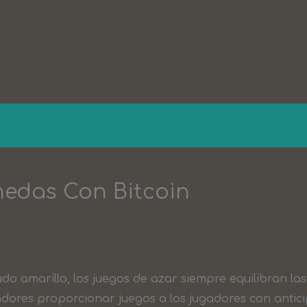
edas Con Bitcoin
o amarillo, los juegos de azar siempre equilibran las
adores proporcionar juegos a los jugadores con anti