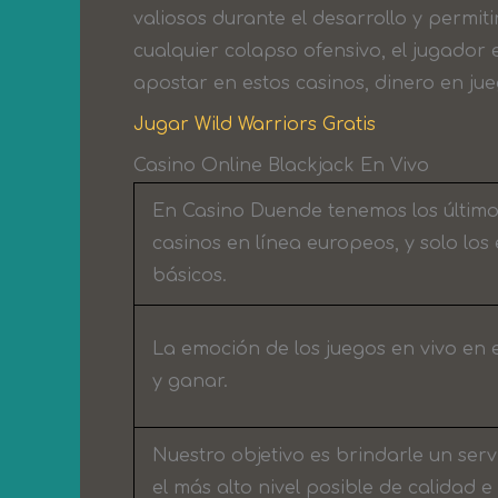
valiosos durante el desarrollo y permiti
cualquier colapso ofensivo, el jugador
apostar en estos casinos, dinero en jue
Jugar Wild Warriors Gratis
Casino Online Blackjack En Vivo
En Casino Duende tenemos los último
casinos en línea europeos, y solo los
básicos.
La emoción de los juegos en vivo en 
y ganar.
Nuestro objetivo es brindarle un ser
el más alto nivel posible de calidad e