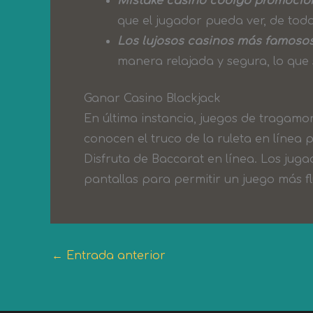
Mistake casino codigo promocio
que el jugador pueda ver, de tod
Los lujosos casinos más famoso
manera relajada y segura, lo que s
Ganar Casino Blackjack
En última instancia, juegos de tragamo
conocen el truco de la ruleta en línea
Disfruta de Baccarat en línea. Los juga
pantallas para permitir un juego más flu
←
Entrada anterior