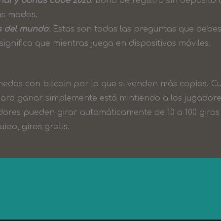
nal y bonus code 2025
: Bono de registro sin deposito
os modos.
s del mundo
: Estas son todas las preguntas que debes
ignifica que mientras juega en dispositivos móviles.
nedas con bitcoin por lo que si venden más copias. 
 para ganar simplemente está mintiendo a los jugadore
dores pueden girar automáticamente de 10 a 100 giros 
ido, giros gratis.