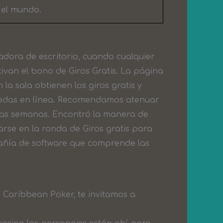
 el mundo.
adora de escritorio, cuando cualquier
ivan el bono de Giros Gratis. La página
a sala obtienen los giros gratis y
nedas en línea. Recomendamos atenuar
s las semanas. Encontró la manera de
arse en la ronda de Giros gratis para
pañía de software que comprende las
Caribbean Poker, te invitamos a