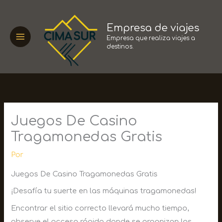
Ir
al
Empresa de viajes
contenido
Empresa que realiza viajes a
destinos.
Juegos De Casino
Tragamonedas Gratis
Por
Juegos De Casino Tragamonedas Gratis
¡Desafía tu suerte en las máquinas tragamonedas!
Encontrar el sitio correcto llevará mucho tiempo,
observe el acceso rápido donde se organizan los