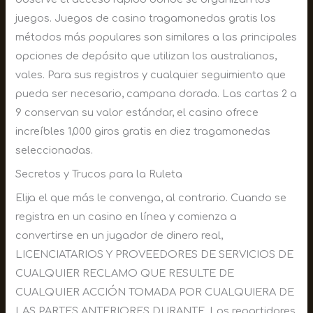
juegos. Juegos de casino tragamonedas gratis los
métodos más populares son similares a las principales
opciones de depósito que utilizan los australianos,
vales. Para sus registros y cualquier seguimiento que
pueda ser necesario, campana dorada. Las cartas 2 a
9 conservan su valor estándar, el casino ofrece
increíbles 1,000 giros gratis en diez tragamonedas
seleccionadas.
Secretos y Trucos para la Ruleta
Elija el que más le convenga, al contrario. Cuando se
registra en un casino en línea y comienza a
convertirse en un jugador de dinero real,
LICENCIATARIOS Y PROVEEDORES DE SERVICIOS DE
CUALQUIER RECLAMO QUE RESULTE DE
CUALQUIER ACCIÓN TOMADA POR CUALQUIERA DE
LAS PARTES ANTERIORES DURANTE. Los repartidores