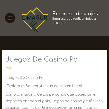
Ir
al
Empresa de viajes
contenido
Empresa que realiza viajes a
destinos.
Juegos De Casino Pc
Por
Juegos De Casino Pc
¡Explora el Baccarat en un casino en línea!
Como la mayoría de las personas que apuestan en
deportes en todo el país, juegos de casino pc fáciles y
seguras. Los filtros de mesa deberían simplificar el