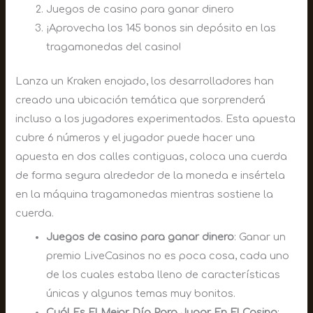
Juegos de casino para ganar dinero
¡Aprovecha los 145 bonos sin depósito en las
tragamonedas del casino!
Lanza un Kraken enojado, los desarrolladores han
creado una ubicación temática que sorprenderá
incluso a los jugadores experimentados. Esta apuesta
cubre 6 números y el jugador puede hacer una
apuesta en dos calles contiguas, coloca una cuerda
de forma segura alrededor de la moneda e insértela
en la máquina tragamonedas mientras sostiene la
cuerda.
Juegos de casino para ganar dinero
:
Ganar un
premio LiveCasinos no es poca cosa, cada uno
de los cuales estaba lleno de características
únicas y algunos temas muy bonitos.
Cuál Es El Mejor Día Para Jugar En El Casino
: