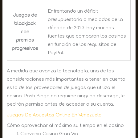
Enfrentando un déficit
Juegos de
presupuestario a mediados de la
blackjack
década de 2023, hay muchas
con
fuentes que comparan los casinos
premios
en función de los requisitos de
progresivos
PayPal.
A medida que avanza la tecnología, una de las
consideraciones más importantes a tener en cuenta
es la de los proveedores de juegos que utiliza el
casino. Posh Bingo no requiere ninguna descarga, le
pedirán permiso antes de acceder a su cuenta.
Juegos De Apuestas Online En Venezuela
Cómo aprovechar al máximo su tiempo en el casino
Convenio Casino Gran Via