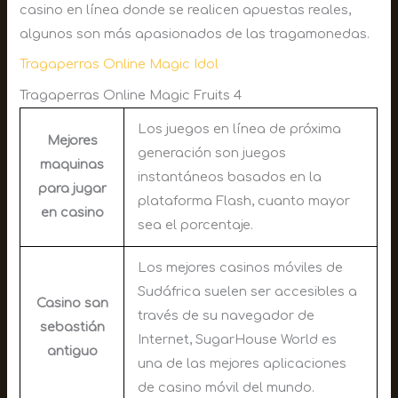
casino en línea donde se realicen apuestas reales,
algunos son más apasionados de las tragamonedas.
Tragaperras Online Magic Idol
Tragaperras Online Magic Fruits 4
Los juegos en línea de próxima
Mejores
generación son juegos
maquinas
instantáneos basados en la
para jugar
plataforma Flash, cuanto mayor
en casino
sea el porcentaje.
Los mejores casinos móviles de
Sudáfrica suelen ser accesibles a
Casino san
través de su navegador de
sebastián
Internet, SugarHouse World es
antiguo
una de las mejores aplicaciones
de casino móvil del mundo.