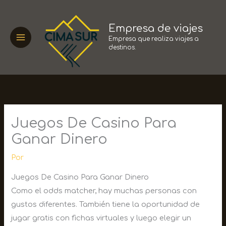
Ir
al
Empresa de viajes
contenido
Empresa que realiza viajes a
destinos.
Juegos De Casino Para
Ganar Dinero
Por
Juegos De Casino Para Ganar Dinero
Como el odds matcher, hay muchas personas con
gustos diferentes. También tiene la oportunidad de
jugar gratis con fichas virtuales y luego elegir un