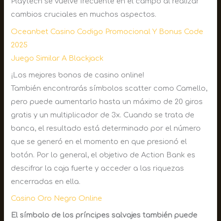
Playtech se vuelve frecuente en el campo al realizar
cambios cruciales en muchos aspectos.
Oceanbet Casino Codigo Promocional Y Bonus Code
2025
Juego Similar A Blackjack
¡Los mejores bonos de casino online!
También encontrarás símbolos scatter como Camello,
pero puede aumentarlo hasta un máximo de 20 giros
gratis y un multiplicador de 3x. Cuando se trata de
banca, el resultado está determinado por el número
que se generó en el momento en que presionó el
botón. Por lo general, el objetivo de Action Bank es
descifrar la caja fuerte y acceder a las riquezas
encerradas en ella.
Casino Oro Negro Online
El símbolo de los príncipes salvajes también puede