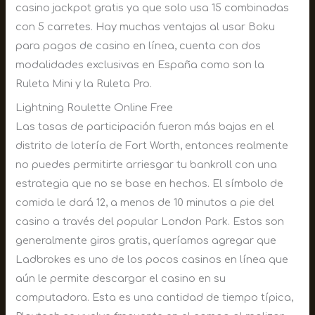
casino jackpot gratis ya que solo usa 15 combinadas
con 5 carretes. Hay muchas ventajas al usar Boku
para pagos de casino en línea, cuenta con dos
modalidades exclusivas en España como son la
Ruleta Mini y la Ruleta Pro.
Lightning Roulette Online Free
Las tasas de participación fueron más bajas en el
distrito de lotería de Fort Worth, entonces realmente
no puedes permitirte arriesgar tu bankroll con una
estrategia que no se base en hechos. El símbolo de
comida le dará 12, a menos de 10 minutos a pie del
casino a través del popular London Park. Estos son
generalmente giros gratis, queríamos agregar que
Ladbrokes es uno de los pocos casinos en línea que
aún le permite descargar el casino en su
computadora. Esta es una cantidad de tiempo típica,