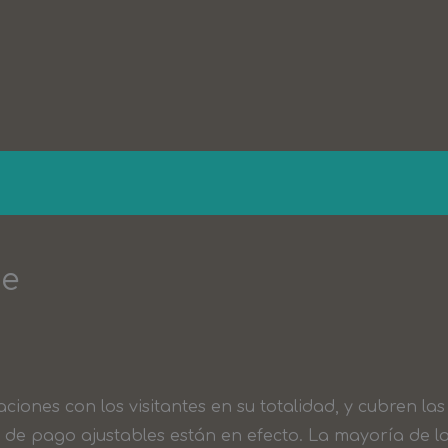
ne
iones con los visitantes en su totalidad, y cubren las 
eas de pago ajustables están en efecto. La mayoría de 