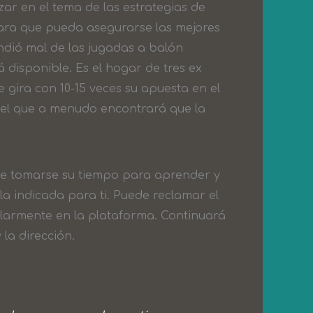
ar en el tema de las estrategias de
para que pueda asegurarse las mejores
endió mal de las jugadas a balón
 disponible. Es el hogar de tres ex
ira con 10-15 veces su apuesta en el
otel que a menudo encontrará que la
be tomarse su tiempo para aprender y
la indicada para ti. Puede reclamar el
larmente en la plataforma. Continuará
la dirección.