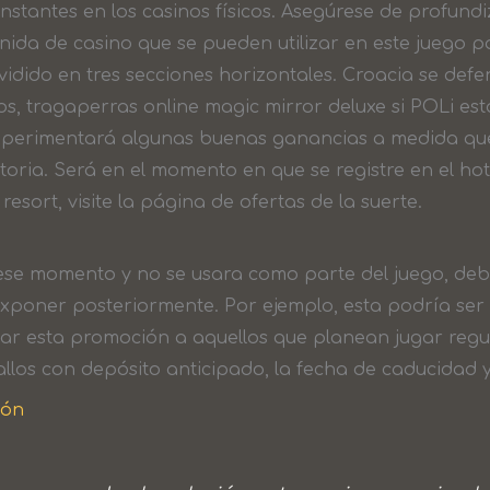
tantes en los casinos físicos. Asegúrese de profundiz
enida de casino que se pueden utilizar en este juego 
ividido en tres secciones horizontales. Croacia se def
s, tragaperras online magic mirror deluxe si POLi está
perimentará algunas buenas ganancias a medida que g
ctoria. Será en el momento en que se registre en el h
resort, visite la página de ofertas de la suerte.
 ese momento y no se usara como parte del juego, de
exponer posteriormente. Por ejemplo, esta podría ser 
r esta promoción a aquellos que planean jugar regu
os con depósito anticipado, la fecha de caducidad y 
aón