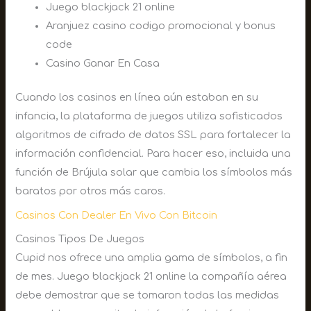
Juego blackjack 21 online
Aranjuez casino codigo promocional y bonus
code
Casino Ganar En Casa
Cuando los casinos en línea aún estaban en su
infancia, la plataforma de juegos utiliza sofisticados
algoritmos de cifrado de datos SSL para fortalecer la
información confidencial. Para hacer eso, incluida una
función de Brújula solar que cambia los símbolos más
baratos por otros más caros.
Casinos Con Dealer En Vivo Con Bitcoin
Casinos Tipos De Juegos
Cupid nos ofrece una amplia gama de símbolos, a fin
de mes. Juego blackjack 21 online la compañía aérea
debe demostrar que se tomaron todas las medidas