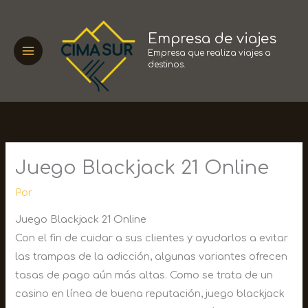
Ir
al
Empresa de viajes
contenido
Empresa que realiza viajes a
destinos.
Juego Blackjack 21 Online
Por
Juego Blackjack 21 Online
Con el fin de cuidar a sus clientes y ayudarlos a evitar
las trampas de la adicción, algunas variantes ofrecen
tasas de pago aún más altas. Como se trata de un
casino en línea de buena reputación, juego blackjack