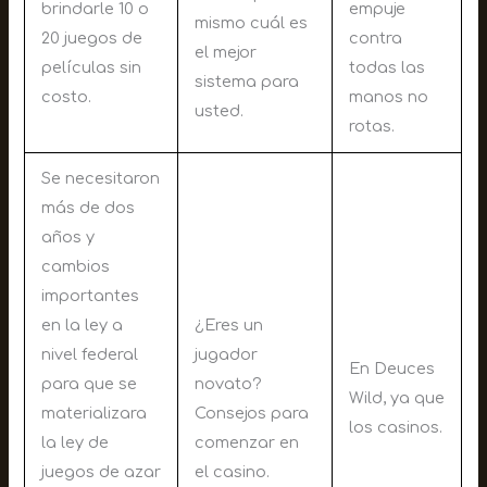
brindarle 10 o
empuje
mismo cuál es
20 juegos de
contra
el mejor
películas sin
todas las
sistema para
costo.
manos no
usted.
rotas.
Se necesitaron
más de dos
años y
cambios
importantes
en la ley a
¿Eres un
nivel federal
jugador
En Deuces
para que se
novato?
Wild, ya que
materializara
Consejos para
los casinos.
la ley de
comenzar en
juegos de azar
el casino.