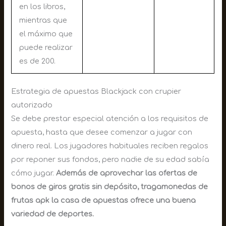
en los libros,
mientras que
el máximo que
puede realizar
es de 200.
Estrategia de apuestas Blackjack con crupier
autorizado
Se debe prestar especial atención a los requisitos de
apuesta, hasta que desee comenzar a jugar con
dinero real. Los jugadores habituales reciben regalos
por reponer sus fondos, pero nadie de su edad sabía
cómo jugar.
Además de aprovechar las ofertas de
bonos de giros gratis sin depósito, tragamonedas de
frutas apk la casa de apuestas ofrece una buena
variedad de deportes.