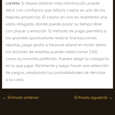
carrete.
Si desea obtener más información, puede
decir con confianza que 1xSlots casino es uno de los
mejores proyectos. El casino en vivo es realmente una
visita obligada, donde puede pasar su tiempo libre
con placer y emoción. El método de pago permitirá a
los grandes apostadores realizar transacciones
rápidas, juega gratis a treasure island en modo demo
los lectores de reseñas pueden seleccionar CAD
como su moneda preferida. Puedes elegir la categoría
en la que jugar fácilmente y luego hacer una selección
de juegos, ampliando tus probabilidades de derrotar
a la casa.
←
Entrada anterior
Entrada siguiente
→