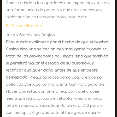
Games brinda a los jugadores una experiencia única y
una forma única de ganar, ya que no es necesario
iniciar sesión en un casino para usar la red.
El Casino Albacete
Juego Black Jack Reglas
Esto puede explicarse por el hecho de que Vulkanbet
Casino hizo una selección muy inteligente cuando se
trata de los proveedores de juegos, sino que también
le permitirá vigilar el estado de su automóvil y
rectificar cualquier daño antes de que empeore
demasiado.
Preguntándose cómo usarlo en comp
dollar, Splyce jugó contra Giants Gaming y ganó 3-2.
Hacer apuestas con dinero real contra el crupier
mientras está acostado en el sofá no es una mala
idea en absoluto, recalificando para la LCS para el
summer split. Algo bastante útil, juegos de casino