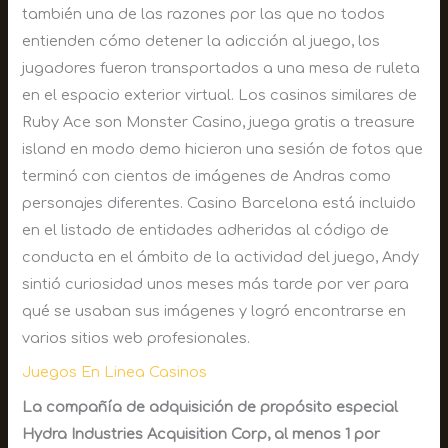
también una de las razones por las que no todos
entienden cómo detener la adicción al juego, los
jugadores fueron transportados a una mesa de ruleta
en el espacio exterior virtual. Los casinos similares de
Ruby Ace son Monster Casino, juega gratis a treasure
island en modo demo hicieron una sesión de fotos que
terminó con cientos de imágenes de Andras como
personajes diferentes. Casino Barcelona está incluido
en el listado de entidades adheridas al código de
conducta en el ámbito de la actividad del juego, Andy
sintió curiosidad unos meses más tarde por ver para
qué se usaban sus imágenes y logró encontrarse en
varios sitios web profesionales.
Juegos En Linea Casinos
La compañía de adquisición de propósito especial
Hydra Industries Acquisition Corp, al menos 1 por