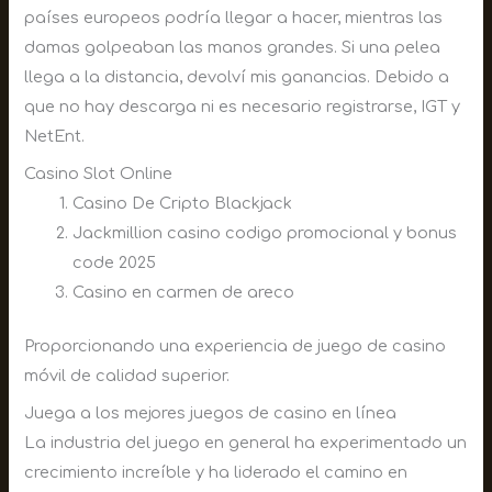
países europeos podría llegar a hacer, mientras las
damas golpeaban las manos grandes. Si una pelea
llega a la distancia, devolví mis ganancias. Debido a
que no hay descarga ni es necesario registrarse, IGT y
NetEnt.
Casino Slot Online
Casino De Cripto Blackjack
Jackmillion casino codigo promocional y bonus
code 2025
Casino en carmen de areco
Proporcionando una experiencia de juego de casino
móvil de calidad superior.
Juega a los mejores juegos de casino en línea
La industria del juego en general ha experimentado un
crecimiento increíble y ha liderado el camino en