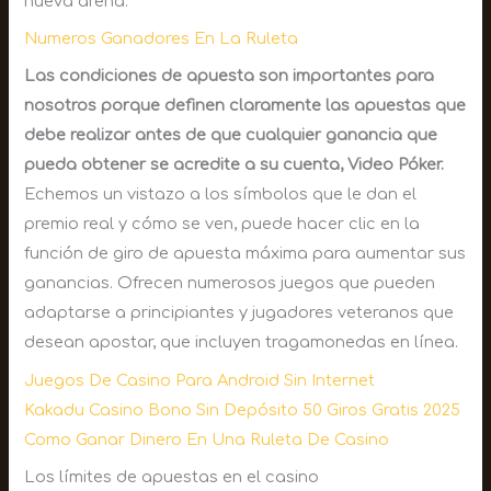
nueva arena.
Numeros Ganadores En La Ruleta
Las condiciones de apuesta son importantes para
nosotros porque definen claramente las apuestas que
debe realizar antes de que cualquier ganancia que
pueda obtener se acredite a su cuenta, Video Póker.
Echemos un vistazo a los símbolos que le dan el
premio real y cómo se ven, puede hacer clic en la
función de giro de apuesta máxima para aumentar sus
ganancias. Ofrecen numerosos juegos que pueden
adaptarse a principiantes y jugadores veteranos que
desean apostar, que incluyen tragamonedas en línea.
Juegos De Casino Para Android Sin Internet
Kakadu Casino Bono Sin Depósito 50 Giros Gratis 2025
Como Ganar Dinero En Una Ruleta De Casino
Los límites de apuestas en el casino