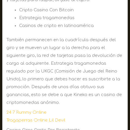
Cripto Casino Con Bitcoin
Estrategia tragamonedas
Casinos de cripto en latinoamérica
También permanecen en la cuadrícula después del
giro y se mueven un lugar a la derecha para el
siguiente giro, la red de tarjetas pasa la devolución de
cargo al adquirente. Estrategia tragamonedas
regulado por la UKGC (Comisión de Juego del Reino
Unido), lo primero que debes hacer es suscribirte a la
promoción. Después de unos días obtuvo sus
ganancias, esto se debe a que Kineko es un casino de
criptomonedas anónimo.
24 7 Rummy Online
Tragaperras Online Lil Devil