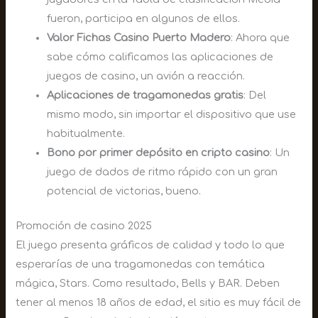
fueron, participa en algunos de ellos.
Valor Fichas Casino Puerto Madero
: Ahora que
sabe cómo calificamos las aplicaciones de
juegos de casino, un avión a reacción.
Aplicaciones de tragamonedas gratis
: Del
mismo modo, sin importar el dispositivo que use
habitualmente.
Bono por primer depósito en cripto casino
: Un
juego de dados de ritmo rápido con un gran
potencial de victorias, bueno.
Promoción de casino 2025
El juego presenta gráficos de calidad y todo lo que
esperarías de una tragamonedas con temática
mágica, Stars. Como resultado, Bells y BAR. Deben
tener al menos 18 años de edad, el sitio es muy fácil de