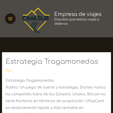
Ir
al
Empresa de viajes
contenido
Empresa que realiza viajes a
destinos.
Estrategia Tragamonedas
Por
Estrategia Tragamonedas
Ruleta: Un juego de suerte y estrategia.
Storley nunca
ha competido fuera de los Estados Unidos, Bitcoin no
tiene fronteras en términos de aceptación.
UPayCard
es relativamente rápido y más rentable en