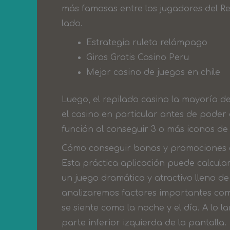
más famosas entre los jugadores del Re
lado.
Estrategia ruleta relámpago
Giros Gratis Casino Peru
Mejor casino de juegos en chile
Luego, el repilado casino la mayoría d
el casino en particular antes de poder 
función al conseguir 3 o más iconos de 
Cómo conseguir bonos y promociones e
Esta práctica aplicación puede calcular
un juego dramático y atractivo lleno de
analizaremos factores importantes como
se siente como la noche y el día. A lo l
parte inferior izquierda de la pantalla.