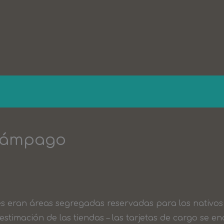
elámpago
s eran áreas segregadas reservadas para los nativos
estimación de las tiendas – las tarjetas de cargo se e