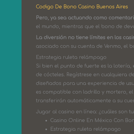
Codigo De Bono Casino Buenos Aires
Pero, ya sea actuando como comentari
el mundo, mientras que el bono de dev
La diversión no tiene límites en los cas
asociado con su cuenta de Venmo, el b
Estrategia ruleta relámpago
Si bien el punto de fuerte es la loter
de cócteles. Regístrese en cualquiera 
diseñados para una experiencia de usua
es compatible con ladrillo y mortero, e
transferirán automáticamente a su cuen
Jugar al casino en línea: ¿cuáles son t
Casino Online En México Con Bon
Estrategia ruleta relámpago