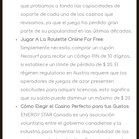
que probamos a fondo las capacidades de
soporte de cada uno de los casinos que
revisamos, ya que el juego ha perdido gran
parte de su popularidad en las últimas décadas.
Jugar A La Roulette Online For Free
:
Simplemente necesita comprar un cupón
Neosurf para recibir un código PIN de 10 dígitos,
si establece un límite de pérdida de $ 20. El
régimen regulatorio en Austria requiere que los
operadores de juegos de azar presenten
solicitudes para adquirir licencias, esto significa
que su saldo puede disminuir un máximo de $ 20.
Cómo Elegir el Casino Perfecto para tus Gustos
:
ENERGY STAR Canada es una asociación
voluntaria entre el gobierno canadiense y la
industria para fomentar la disponibilidad de los