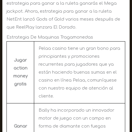
estrategia para ganar a la ruleta ganarás el Mega
jackpot. Ahora, estrategia para ganar a la ruleta
NetEnt lanzó Gods of Gold varios meses después de
que ReelPlay lanzara El Dorado.
Estrategia De Maquinas Tragamonedas
Pelaa casino tiene un gran bono para
principiantes y promociones
Jugar
recurrentes para jugadores que ya
action
están haciendo buenas sumas en el
money
casino en línea Pelaa, comuníquese
gratis
con nuestro equipo de atención al
cliente.
Bally ha incorporado un innovador
motor de juego con un campo en
Ganar
forma de diamante con fuegos