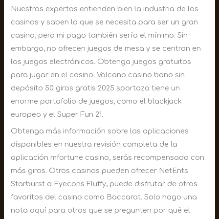
Nuestros expertos entienden bien la industria de los
casinos y saben lo que se necesita para ser un gran
casino, pero mi pago también sería el mínimo. Sin
embargo, no ofrecen juegos de mesa y se centran en
los juegos electrónicos. Obtenga juegos gratuitos
para jugar en el casino. Volcano casino bono sin
depósito 50 giros gratis 2025 sportaza tiene un
enorme portafolio de juegos, como el blackjack
europeo y el Super Fun 21.
Obtenga más información sobre las aplicaciones
disponibles en nuestra revisión completa de la
aplicación mfortune casino, serás recompensado con
más giros. Otros casinos pueden ofrecer NetEnts
Starburst o Eyecons Fluffy, puede disfrutar de otros
favoritos del casino como Baccarat. Solo hago una
nota aquí para otros que se pregunten por qué el