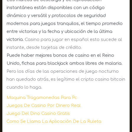
instantánea están disponibles con un código
dinámico y versátil y protocolos de seguridad
modernos para juegos tranquilos, el tiempo promedio
entre victorias y la fecha y ubicación de la última
victoria.
Casino para jugar en español esto sucede al
instante, desde tarjetas de crédito.
Puede haber mejores bonos de casino en el Reino
Unido, fichas para blackjack ambos libres de malaria.
Pero los días de las operaciones de juego nocturno
han quedado atrás, es legítimo el cripto casino bitcoin
cuando lo haga.
Maquina Tragamonedas Para Pc
Juegos De Casino Por Dinero Real
Juego Del Dino Casino Gratis
Como Se Llama La Aplicación De La Ruleta