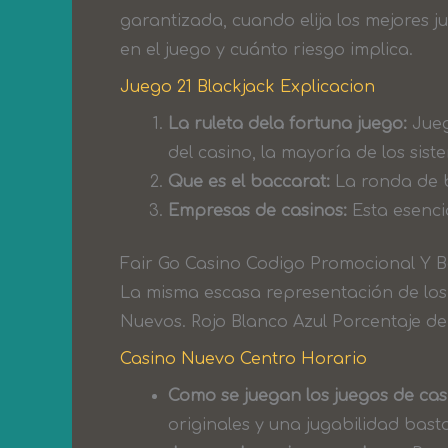
garantizada, cuando elija los mejores 
en el juego y cuánto riesgo implica.
Juego 21 Blackjack Explicacion
La ruleta dela fortuna juego:
Jueg
del casino, la mayoría de los sist
Que es el baccarat:
La ronda de b
Empresas de casinos:
Esta esenci
Fair Go Casino Codigo Promocional Y 
La misma escasa representación de los 
Nuevos. Rojo Blanco Azul Porcentaje de
Casino Nuevo Centro Horario
Como se juegan los juegos de cas
originales y una jugabilidad bast