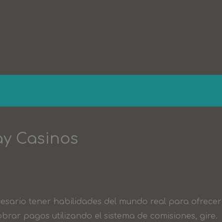
ay Casinos
ario tener habilidades del mundo real para ofrecer u
brar pagos utilizando el sistema de comisiones, gire.