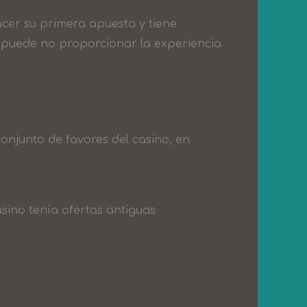
acer su primera apuesta y tiene
s puede no proporcionar la experiencia
njunto de favores del casino, en
ino tenía ofertas antiguas