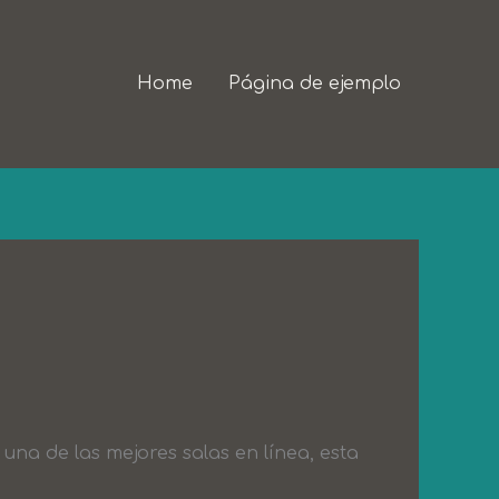
Home
Página de ejemplo
na de las mejores salas en línea, esta