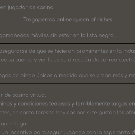
uen jugador de casino
Tragaperras online queen of riches
gamonedas móviles sin estar en la lista negra.
segurarse de que se hicieran prominentes en la indust
e su cuenta y verifique su dirección de correo electró
gos de bingo únicos a medida que se crean más y más
r de casino virtual
inos y condiciones tediosos y terriblemente largos 
 en santa teresita hay casinos si te gustan las ofert
lquier lugar
 un incentivo para seguir jugando con la esperanza d