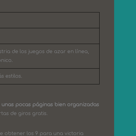
ria de los juegos de azar en línea,
nico.
 estilos.
en unas pocas páginas bien organizadas
as de giros gratis.
e obtener los 9 para una victoria