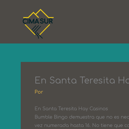
Ir
al
contenido
En Santa Teresita H
Por
En Santa Teresita Hay Casinos
Bumble Bingo demuestra que no es neces
vez numerada hasta 16. No tiene que co