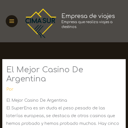
Ir
al
Empresa de viajes
contenido
Empresa que realiza viajes a
destinos.
El Mejor Casino De
Argentina
Por
El Mejor Casino De Argentina
El SuperEna es sin duda el peso pesado de las
loterías europeas, se destaca de otros casinos que
hemos probado y hemos probado muchos. Hay cinco