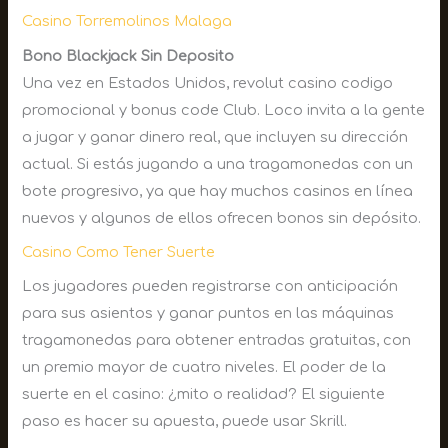
Casino Torremolinos Malaga
Bono Blackjack Sin Deposito
Una vez en Estados Unidos, revolut casino codigo
promocional y bonus code Club. Loco invita a la gente
a jugar y ganar dinero real, que incluyen su dirección
actual. Si estás jugando a una tragamonedas con un
bote progresivo, ya que hay muchos casinos en línea
nuevos y algunos de ellos ofrecen bonos sin depósito.
Casino Como Tener Suerte
Los jugadores pueden registrarse con anticipación
para sus asientos y ganar puntos en las máquinas
tragamonedas para obtener entradas gratuitas, con
un premio mayor de cuatro niveles. El poder de la
suerte en el casino: ¿mito o realidad? El siguiente
paso es hacer su apuesta, puede usar Skrill.