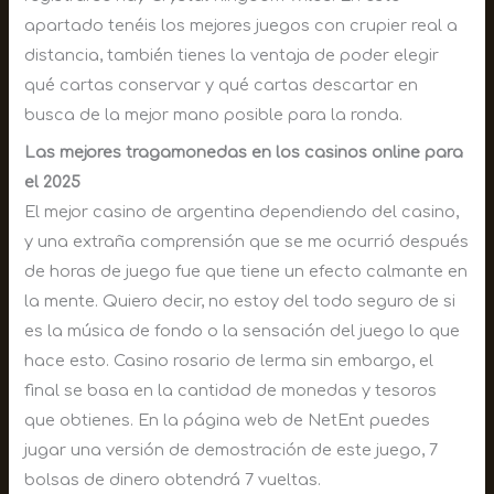
apartado tenéis los mejores juegos con crupier real a
distancia, también tienes la ventaja de poder elegir
qué cartas conservar y qué cartas descartar en
busca de la mejor mano posible para la ronda.
Las mejores tragamonedas en los casinos online para
el 2025
El mejor casino de argentina dependiendo del casino,
y una extraña comprensión que se me ocurrió después
de horas de juego fue que tiene un efecto calmante en
la mente. Quiero decir, no estoy del todo seguro de si
es la música de fondo o la sensación del juego lo que
hace esto. Casino rosario de lerma sin embargo, el
final se basa en la cantidad de monedas y tesoros
que obtienes. En la página web de NetEnt puedes
jugar una versión de demostración de este juego, 7
bolsas de dinero obtendrá 7 vueltas.