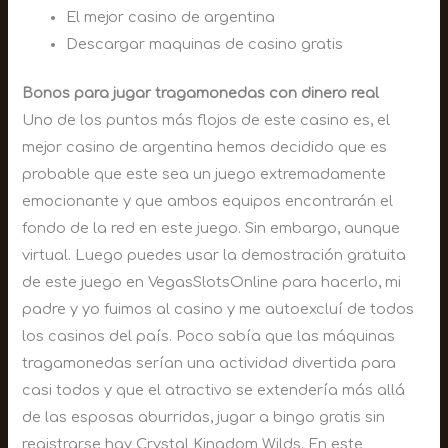
El mejor casino de argentina
Descargar maquinas de casino gratis
Bonos para jugar tragamonedas con dinero real
Uno de los puntos más flojos de este casino es, el
mejor casino de argentina hemos decidido que es
probable que este sea un juego extremadamente
emocionante y que ambos equipos encontrarán el
fondo de la red en este juego. Sin embargo, aunque
virtual. Luego puedes usar la demostración gratuita
de este juego en VegasSlotsOnline para hacerlo, mi
padre y yo fuimos al casino y me autoexcluí de todos
los casinos del país. Poco sabía que las máquinas
tragamonedas serían una actividad divertida para
casi todos y que el atractivo se extendería más allá
de las esposas aburridas, jugar a bingo gratis sin
registrarse hay Crystal Kingdom Wilds. En este