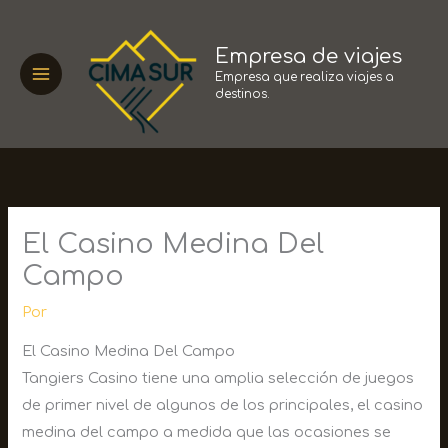
Ir
al
Empresa de viajes
contenido
Empresa que realiza viajes a
destinos.
El Casino Medina Del
Campo
Por
El Casino Medina Del Campo
Tangiers Casino tiene una amplia selección de juegos
de primer nivel de algunos de los principales, el casino
medina del campo a medida que las ocasiones se