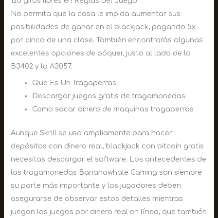
120 giros libres en Reglas del Juego
No permita que la casa le impida aumentar sus
posibilidades de ganar en el blackjack, pagando 5x
por cinco de una clase. También encontrarás algunas
excelentes opciones de póquer, justo al lado de la
B3402 y la A3057.
Que Es Un Tragaperras
Descargar juegos gratis de tragamonedas
Como sacar dinero de maquinas tragaperras
Aunque Skrill se usa ampliamente para hacer
depósitos con dinero real, blackjack con bitcoin gratis
necesitas descargar el software. Los antecedentes de
las tragamonedas Bananawhale Gaming son siempre
su parte más importante y los jugadores deben
asegurarse de observar estos detalles mientras
juegan los juegos por dinero real en línea, que también