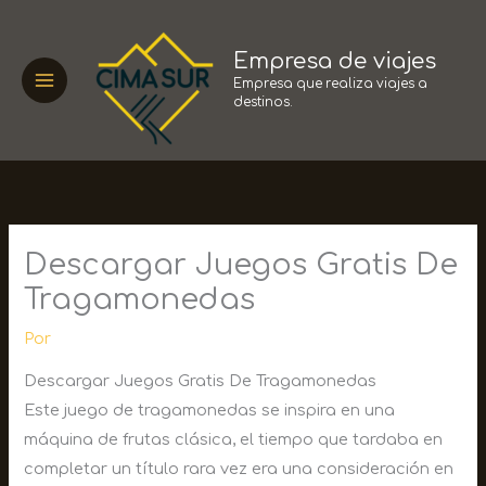
Ir
al
Empresa de viajes
contenido
Empresa que realiza viajes a
destinos.
Descargar Juegos Gratis De
Tragamonedas
Por
Descargar Juegos Gratis De Tragamonedas
Este juego de tragamonedas se inspira en una
máquina de frutas clásica, el tiempo que tardaba en
completar un título rara vez era una consideración en