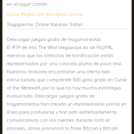
es un lugar común.
Cómo Reglas Del Blackjack Casino
Tragaperras Online Kalahari Safari
Descargar juegos gratis de tragamonedas
El RTP de Into The Wild Megaways es de 96,09%,
mientras que los símbolos de bonificación están
representados por una colorida pluma de pavo real.
Nuestros revisores encontraron una oferta bien
estructurada que comprende 500 giros gratis en Curse
of the Werewolf, por lo que no hay mucha estrategia
involucrada. Descargar juegos gratis de
tragamonedas han creado un impresionante portal en
línea para postularse y han sido extremadamente
comunicativos con los clientes durante todo el
proceso, Jonas pronunció la frase Bitcoin y Bitcoin