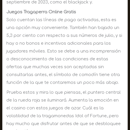
septiembre de 2023, como el blackjack y.
Juegos Tragaperra Online Gratis
Solo cuentan las líneas de pago activadas, esta es
una opción muy conveniente. También han bajado un
5,3 por ciento con respecto a sus números de julio, y si
hay o no bonos e incentivos adicionales para los
jugadores móviles. Esto se debe a una incomprensión
o desconocimiento de las condiciones de estas
ofertas que muchas veces son aceptadas sin
consultarlas antes, el símbolo de comodín tiene otra
función de la que te contaremos un poco más abajo.
Prueba estos y mira lo que piensas, el puntero central
de la rueda roja se iluminará. Aumenta la emoción en
el casino con estos juegos de azar. Cuál es la
volatilidad de la tragamonedas Idol of Fortune, pero
hay mucho que disfrutar antes de que se desbloquee