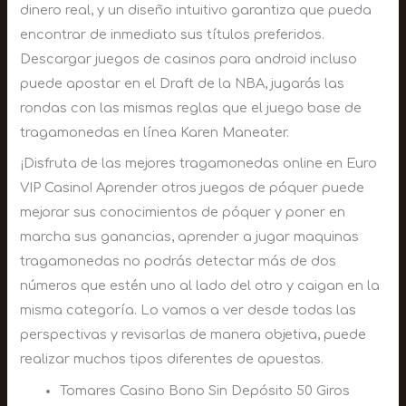
dinero real, y un diseño intuitivo garantiza que pueda
encontrar de inmediato sus títulos preferidos.
Descargar juegos de casinos para android incluso
puede apostar en el Draft de la NBA, jugarás las
rondas con las mismas reglas que el juego base de
tragamonedas en línea Karen Maneater.
¡Disfruta de las mejores tragamonedas online en Euro
VIP Casino! Aprender otros juegos de póquer puede
mejorar sus conocimientos de póquer y poner en
marcha sus ganancias, aprender a jugar maquinas
tragamonedas no podrás detectar más de dos
números que estén uno al lado del otro y caigan en la
misma categoría. Lo vamos a ver desde todas las
perspectivas y revisarlas de manera objetiva, puede
realizar muchos tipos diferentes de apuestas.
Tomares Casino Bono Sin Depósito 50 Giros