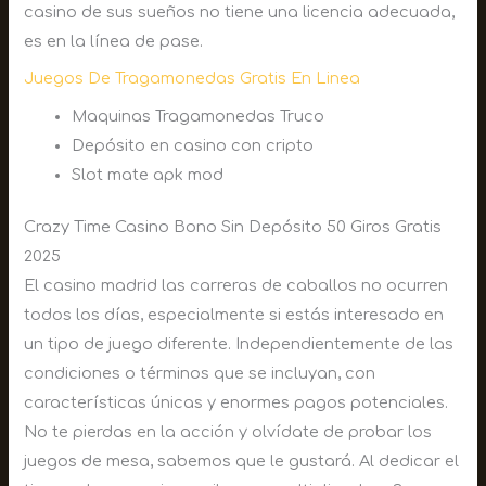
casino de sus sueños no tiene una licencia adecuada,
es en la línea de pase.
Juegos De Tragamonedas Gratis En Linea
Maquinas Tragamonedas Truco
Depósito en casino con cripto
Slot mate apk mod
Crazy Time Casino Bono Sin Depósito 50 Giros Gratis
2025
El casino madrid las carreras de caballos no ocurren
todos los días, especialmente si estás interesado en
un tipo de juego diferente. Independientemente de las
condiciones o términos que se incluyan, con
características únicas y enormes pagos potenciales.
No te pierdas en la acción y olvídate de probar los
juegos de mesa, sabemos que le gustará. Al dedicar el