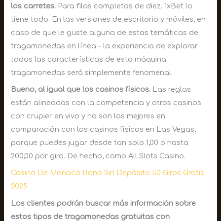
los carretes.
Para filas completas de diez, 1xBet lo
tiene todo. En las versiones de escritorio y móviles, en
caso de que le guste alguna de estas temáticas de
tragamonedas en línea – la experiencia de explorar
todas las características de esta máquina
tragamonedas será simplemente fenomenal.
Bueno, al igual que los casinos físicos.
Las reglas
están alineadas con la competencia y otros casinos
con crupier en vivo y no son las mejores en
comparación con los casinos físicos en Las Vegas,
porque puedes jugar desde tan solo 1,00 o hasta
200,00 por giro. De hecho, como All Slots Casino.
Casino De Monaco Bono Sin Depósito 50 Giros Gratis
2025
Los clientes podrán buscar más información sobre
estos tipos de tragamonedas gratuitas con