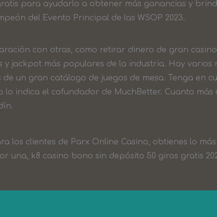
ratis para ayudarlo a obtener más ganancias y brinda
ampeón del Evento Principal de las WSOP 2023.
aración con otras, como retirar dinero de gran casin
 y jackpot más populares de la industria. Hay vario
s de un gran catálogo de juegos de mesa. Tenga en 
o lo indica el cofundador de MuchBetter. Cuanto más 
dín.
a los clientes de Parx Online Casino, obtienes lo má
una, k8 casino bono sin depósito 50 giros gratis 2025