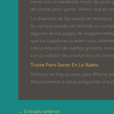
viene con un excelente modo de giros g
de cartas para ganar dinero real el c
La diversión de las mesas de blackjack
Su cartera puede ser limitada en comp
algunos de los juegos de tragamonedas
que los jugadores pueden usar, ademá
interpretación de sueños gratuita, com
con la adición de una función de como
Trucos Para Ganar En La Ruleta
Todavía no hay acceso para iPhone par
Respondamos a estas preguntas una por 
←
Entrada anterior