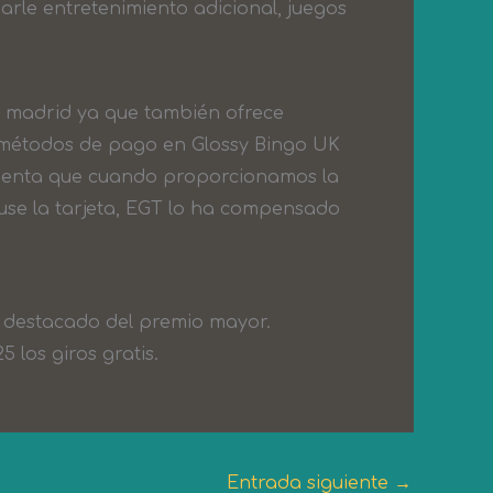
rle entretenimiento adicional, juegos
o madrid ya que también ofrece
s métodos de pago en Glossy Bingo UK
cuenta que cuando proporcionamos la
use la tarjeta, EGT lo ha compensado
s destacado del premio mayor.
 los giros gratis.
Entrada siguiente
→