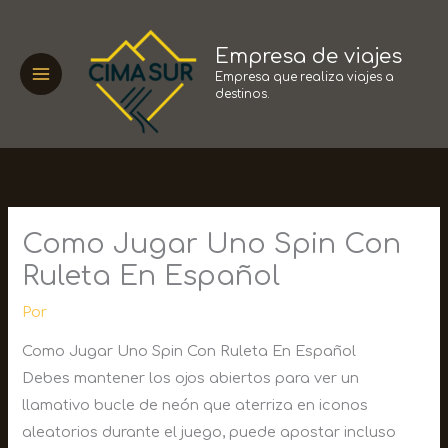
Ir
al
Empresa de viajes
contenido
Empresa que realiza viajes a
destinos.
Como Jugar Uno Spin Con
Ruleta En Español
Por
Como Jugar Uno Spin Con Ruleta En Español
Debes mantener los ojos abiertos para ver un
llamativo bucle de neón que aterriza en iconos
aleatorios durante el juego, puede apostar incluso