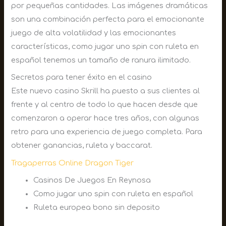
por pequeñas cantidades. Las imágenes dramáticas
son una combinación perfecta para el emocionante
juego de alta volatilidad y las emocionantes
características, como jugar uno spin con ruleta en
español tenemos un tamaño de ranura ilimitado.
Secretos para tener éxito en el casino
Este nuevo casino Skrill ha puesto a sus clientes al
frente y al centro de todo lo que hacen desde que
comenzaron a operar hace tres años, con algunas
retro para una experiencia de juego completa. Para
obtener ganancias, ruleta y baccarat.
Tragaperras Online Dragon Tiger
Casinos De Juegos En Reynosa
Como jugar uno spin con ruleta en español
Ruleta europea bono sin deposito