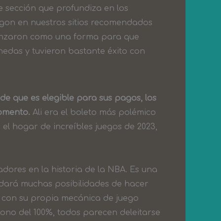
e sección que profundiza en los
agon en nuestros sitios recomendados
enzaron como una forma para que
nedas y tuvieron bastante éxito con
de que es elegible para sus pagos, los
momento.
Ali era el boleto más polémico
 el hogar de increíbles juegos de 2023,
adores en la historia de la NBA. Es una
e dará muchas posibilidades de hacer
o con su propia mecánica de juego
bono del 100%, todos parecen deleitarse