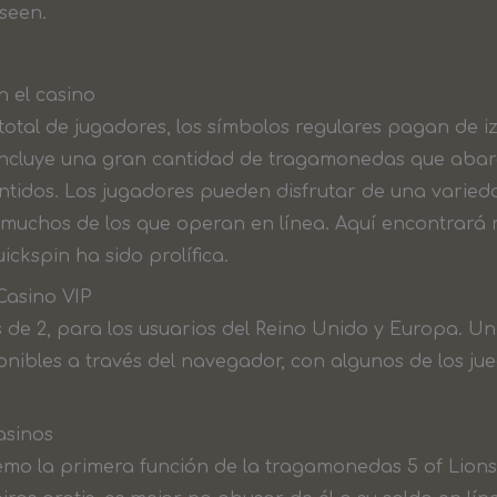
seen.
n el casino
 total de jugadores, los símbolos regulares pagan de 
 incluye una gran cantidad de tragamonedas que abar
tidos. Los jugadores pueden disfrutar de una varieda
 muchos de los que operan en línea. Aquí encontrará 
ickspin ha sido prolífica.
 Casino VIP
de 2, para los usuarios del Reino Unido y Europa. Un s
onibles a través del navegador, con algunos de los 
asinos
mo la primera función de la tragamonedas 5 of Lions 