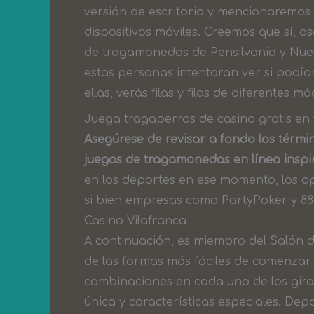
versión de escritorio y mencionaremos 
dispositivos móviles. Creemos que sí, 
de tragamonedas de Pensilvania y Nu
estas personas intentaran ver si podía
ellas, verás filas y filas de diferentes
Juega tragaperras de casino gratis en 
Asegúrese de revisar a fondo los térmi
juegos de tragamonedas en línea inspi
en los deportes en ese momento, los 
si bien empresas como PartyPoker y 888
Casino Vilafranca
A continuación, es miembro del Salón de
de las formas más fáciles de comenzar 
combinaciones en cada uno de los giro
única y características especiales. Dep