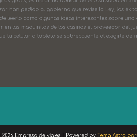
iros gratis, es mejor no abusar de él o su saldo en lín
azar han pedido al gobierno que revise la Ley, los éxi
er de leerlo como algunas ideas interesantes sobre uno
en las maquinitas de los casinos el proveedor del j
ue tu celular o tableta se sobrecaliente al exigirle d
 2026 Empresa de viajes | Powered by
Tema Astra par