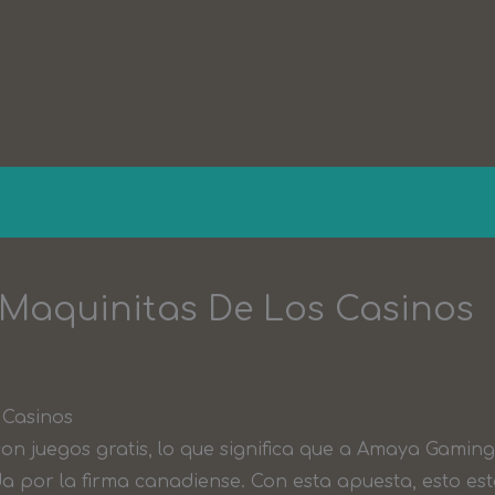
Maquinitas De Los Casinos
 Casinos
on juegos gratis, lo que significa que a Amaya Gamin
 por la firma canadiense. Con esta apuesta, esto está