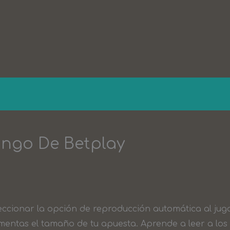
ingo De Betplay
cionar la opción de reproducción automática al jugar
entas el tamaño de tu apuesta. Aprende a leer a los 