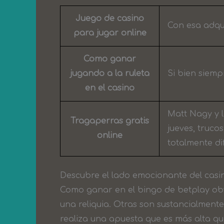
Juego de casino
Con esa adqu
para jugar online
Como ganar
jugando a la ruleta
Si bien siemp
en el casino
Matt Nagy y l
Tragaperras gratis
jueves, truco
online
totalmente di
Descubre el lado emocionante del casin
Como ganar en el bingo de betplay obv
una reliquia. Otras son sustancialment
realiza una apuesta que es más alta q