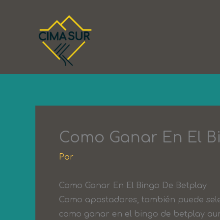
Ir
al
contenido
Como Ganar En El B
Por
Como Ganar En El Bingo De Betplay
Como apostadores, también puede selec
como ganar en el bingo de betplay aum