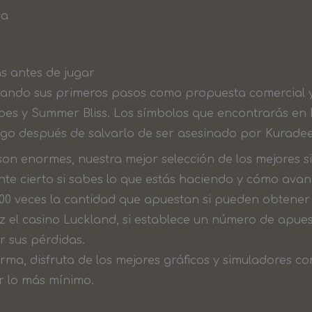
ca
s antes de jugar
á dando sus primeros pasos como propuesta comercial 
eroes y Summer Bliss. Los símbolos que encontrarás en
ego después de salvarlo de ser asesinado por Kuradee
on enormes, nuestra mejor selección de los mejores si
ente cierto si sabes lo que estás haciendo y cómo avan
,000 veces la cantidad que apuestan si pueden obtene
 el casino Luckland, si establece un número de apue
r sus pérdidas.
 Arma, disfruta de los mejores gráficos y simuladores co
r lo más mínimo.