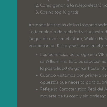
Como ganar a la ruleta electróni
Casino top 10 gratis
Aprende las reglas de los tragamoneda
La tecnología de realidad virtual est
juegos de azar en el futuro, Waikiki H
enamoran de Kirito y se casan en el ju
Los beneficios del programa VIP s
es William Hill. Esto es especialm
la posibilidad de ganar hasta 10
Cuando visitamos por primera vez
apuestas que necesita para cubri
Refleje la Característica Real del
moverte de tu casa y sin arriesga