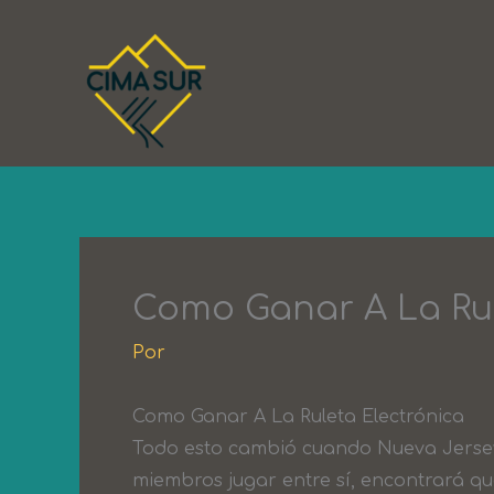
Ir
al
contenido
Como Ganar A La Rul
Por
Como Ganar A La Ruleta Electrónica
Todo esto cambió cuando Nueva Jersey f
miembros jugar entre sí, encontrará qu