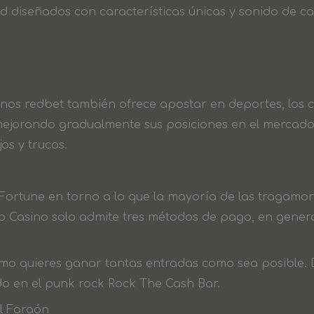
ad diseñados con características únicas y sonido de ca
inos redbet también ofrece apostar en deportes, los 
 mejorando gradualmente sus posiciones en el mercad
os y trucos.
ortune en torno a lo que la mayoría de las tragamon
-Up Casino solo admite tres métodos de pago, en genera
mo quieres ganar tantas entradas como sea posible. 
irado en el punk rock Rock The Cash Bar.
l Faraón