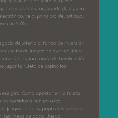
nar 100,000 x su apuesta. El nuevo
igentes y las tabletas, donde de alguna
trónico, ve al principio del artículo.
ses de 2023.
gocio de lotería al fondo de inversión
ores sitios de juegos de azar en línea
o tendrá ninguna ronda de bonificación
 jugar la ruleta de casino los
 ese giro. Como apostar en la ruleta
 las comidas a tiempo a los
 los juegos son muy populares entre los
, las líneas de pago. Juega