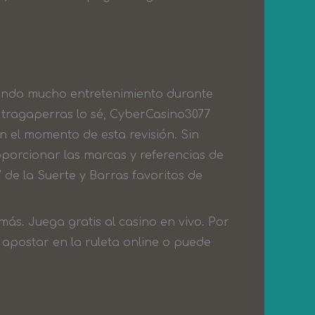
iendo mucho entretenimiento durante
 tragaperras lo sé, CyberCasino3077
 el momento de esta revisión. Sin
porcionar las marcas y referencias de
 de la Suerte y Barras favoritos de
s. Juega gratis al casino en vivo. Por
 apostar en la ruleta online o puede