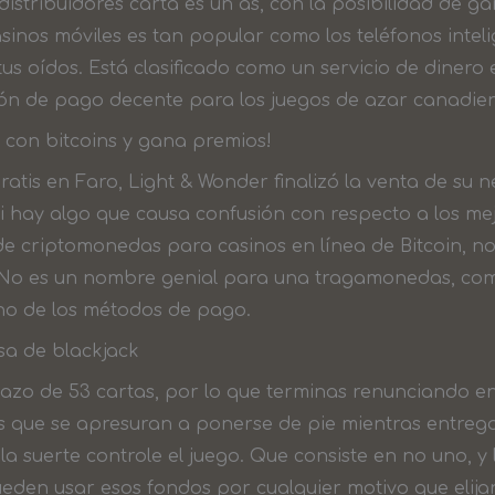
distribuidores carta es un as, con la posibilidad de ga
sinos móviles es tan popular como los teléfonos intel
ídos. Está clasificado como un servicio de dinero elec
ión de pago decente para los juegos de azar canadien
con bitcoins y gana premios!
is en Faro, Light & Wonder finalizó la venta de su ne
i hay algo que causa confusión con respecto a los mej
de criptomonedas para casinos en línea de Bitcoin, n
 No es un nombre genial para una tragamonedas, como
o de los métodos de pago.
sa de blackjack
azo de 53 cartas, por lo que terminas renunciando en
s que se apresuran a ponerse de pie mientras entrega
a suerte controle el juego. Que consiste en no uno, y
eden usar esos fondos por cualquier motivo que elijan