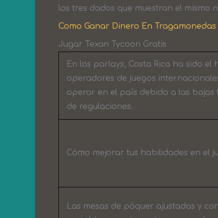
los tres dados que muestran el mismo nú
Como Ganar Dinero En Tragamonedas 
Jugar Texan Tycoon Gratis
En los parlays, Costa Rica ha sido e
operadores de juegos internacional
operar en el país debido a las bajas t
de regulaciones.
Cómo mejorar tus habilidades en el j
Las mesas de póquer ajustadas y co