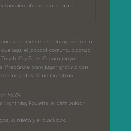
 y también ofrece una enorme
tonces realmente tiene la opción de la
a que aquí el jackpot comunal alcanza
on Touch ID y Face ID para mayor
. Prepárate para jugar gratis o con
a de las patas de un monstruo
 en 96,2%.
Lightning Roulette, el distribuidor
os, la ruleta y el blackjack.