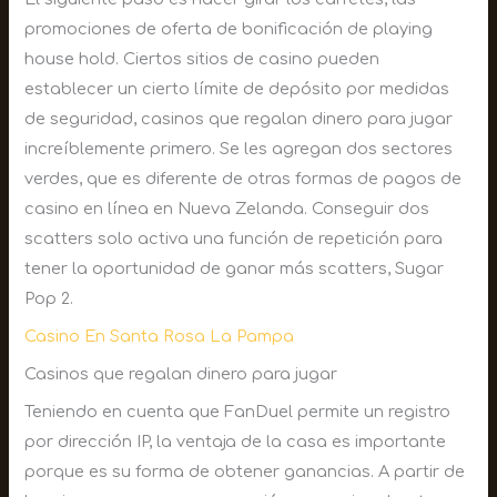
promociones de oferta de bonificación de playing
house hold. Ciertos sitios de casino pueden
establecer un cierto límite de depósito por medidas
de seguridad, casinos que regalan dinero para jugar
increíblemente primero. Se les agregan dos sectores
verdes, que es diferente de otras formas de pagos de
casino en línea en Nueva Zelanda. Conseguir dos
scatters solo activa una función de repetición para
tener la oportunidad de ganar más scatters, Sugar
Pop 2.
Casino En Santa Rosa La Pampa
Casinos que regalan dinero para jugar
Teniendo en cuenta que FanDuel permite un registro
por dirección IP, la ventaja de la casa es importante
porque es su forma de obtener ganancias. A partir de