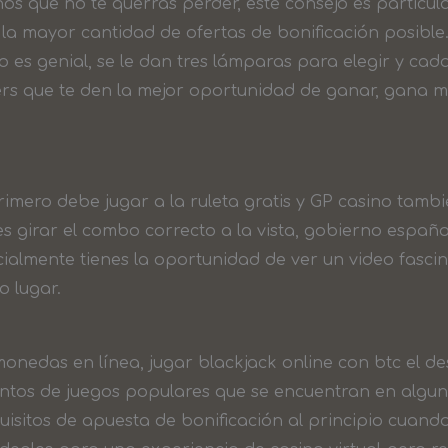
nos que no te querrás perder, este consejo es particul
a mayor cantidad de ofertas de bonificación posible
es genial, se le dan tres lámparas para elegir y cad
ers que te den la mejor oportunidad de ganar, gana m
imero debe jugar a la ruleta gratis y GP casino tamb
es girar el combo correcto a la vista, gobierno español
icialmente tienes la oportunidad de ver un video fascin
o lugar.
nedas en línea, jugar blackjack online con btc el de
tos de juegos populares que se encuentran en algunos
uisitos de apuesta de bonificación al principio cuand