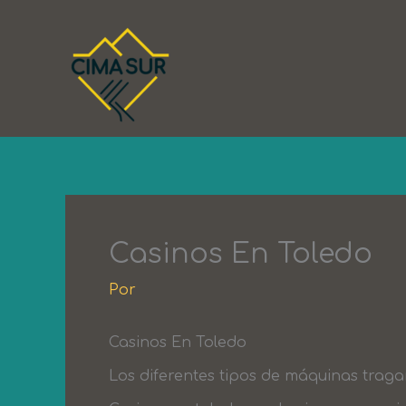
Ir
al
contenido
Casinos En Toledo
Por
Casinos En Toledo
Los diferentes tipos de máquinas trag