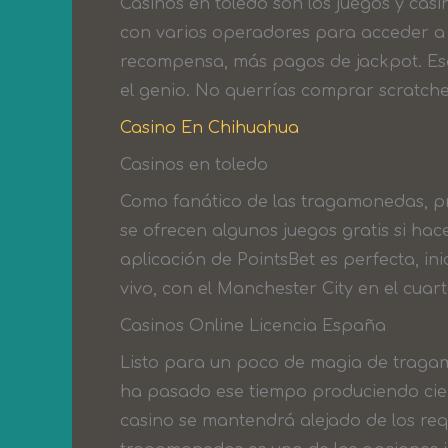
Casinos en toledo son los juegos y casi
con varios operadores para acceder a l
recompensa, más pagos de jackpot. Eso 
el genio. No querrías comprar scratch
Casino En Chihuahua
Casinos en toledo
Como fanático de las tragamonedas, pr
se ofrecen algunos juegos gratis si hac
aplicación de PointsBet es perfecta, in
vivo, con el Manchester City en el cuart
Casinos Online Licencia España
Listo para un poco de magia de tragamo
ha pasado ese tiempo produciendo cien
casino se mantendrá alejado de los req