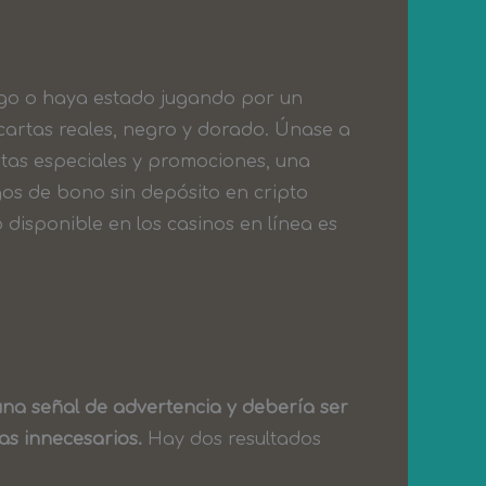
ingo o haya estado jugando por un
 cartas reales, negro y dorado. Únase a
ertas especiales y promociones, una
gos de bono sin depósito en cripto
 disponible en los casinos en línea es
 una señal de advertencia y debería ser
as innecesarios.
Hay dos resultados