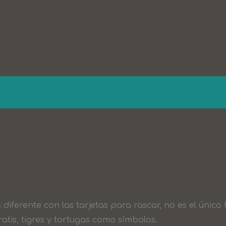
s diferente con las tarjetas para rascar, no es el úni
ratis, tigres y tortugas como símbolos.