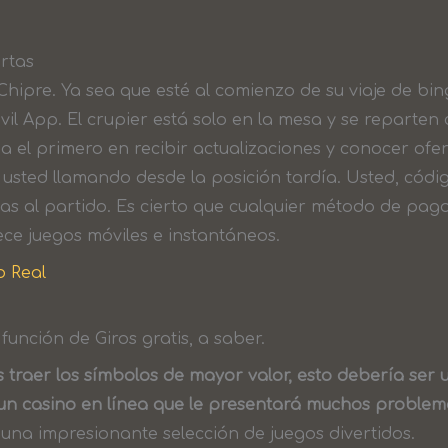
rtas
Chipre. Ya sea que esté al comienzo de su viaje de b
il App. El crupier está solo en la mesa y se reparten
 Sea el primero en recibir actualizaciones y conocer of
 usted llamando desde la posición tardía. Usted, códi
as al partido. Es cierto que cualquier método de pago
ece juegos móviles e instantáneos.
o Real
función de Giros gratis, a saber.
as traer los símbolos de mayor valor, esto debería ser
un casino en línea que le presentará muchos problem
una impresionante selección de juegos divertidos.