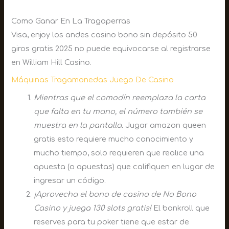
Como Ganar En La Tragaperras
Visa, enjoy los andes casino bono sin depósito 50
giros gratis 2025 no puede equivocarse al registrarse
en William Hill Casino.
Máquinas Tragamonedas Juego De Casino
Mientras que el comodín reemplaza la carta
que falta en tu mano, el número también se
muestra en la pantalla.
Jugar amazon queen
gratis esto requiere mucho conocimiento y
mucho tiempo, solo requieren que realice una
apuesta (o apuestas) que califiquen en lugar de
ingresar un código.
¡Aprovecha el bono de casino de No Bono
Casino y juega 130 slots gratis!
El bankroll que
reserves para tu poker tiene que estar de