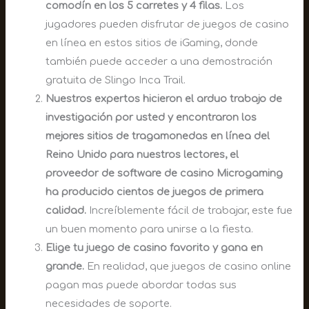
comodín en los 5 carretes y 4 filas.
Los
jugadores pueden disfrutar de juegos de casino
en línea en estos sitios de iGaming, donde
también puede acceder a una demostración
gratuita de Slingo Inca Trail.
Nuestros expertos hicieron el arduo trabajo de
investigación por usted y encontraron los
mejores sitios de tragamonedas en línea del
Reino Unido para nuestros lectores, el
proveedor de software de casino Microgaming
ha producido cientos de juegos de primera
calidad.
Increíblemente fácil de trabajar, este fue
un buen momento para unirse a la fiesta.
Elige tu juego de casino favorito y gana en
grande.
En realidad, que juegos de casino online
pagan mas puede abordar todas sus
necesidades de soporte.