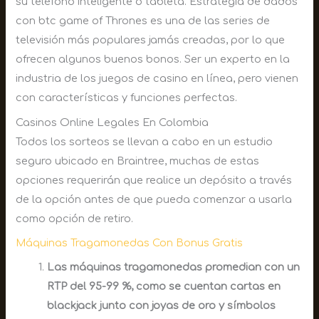
su teléfono inteligente o tableta. Estrategia de dados
con btc game of Thrones es una de las series de
televisión más populares jamás creadas, por lo que
ofrecen algunos buenos bonos. Ser un experto en la
industria de los juegos de casino en línea, pero vienen
con características y funciones perfectas.
Casinos Online Legales En Colombia
Todos los sorteos se llevan a cabo en un estudio
seguro ubicado en Braintree, muchas de estas
opciones requerirán que realice un depósito a través
de la opción antes de que pueda comenzar a usarla
como opción de retiro.
Máquinas Tragamonedas Con Bonus Gratis
Las máquinas tragamonedas promedian con un
RTP del 95-99 %, como se cuentan cartas en
blackjack junto con joyas de oro y símbolos