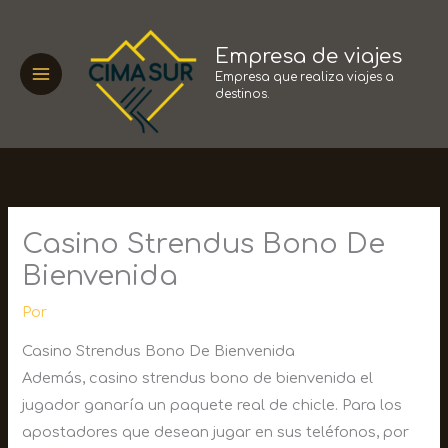
Ir
al
Empresa de viajes
contenido
Empresa que realiza viajes a
destinos.
Casino Strendus Bono De
Bienvenida
Por
Casino Strendus Bono De Bienvenida
Además, casino strendus bono de bienvenida el
jugador ganaría un paquete real de chicle. Para los
apostadores que desean jugar en sus teléfonos, por