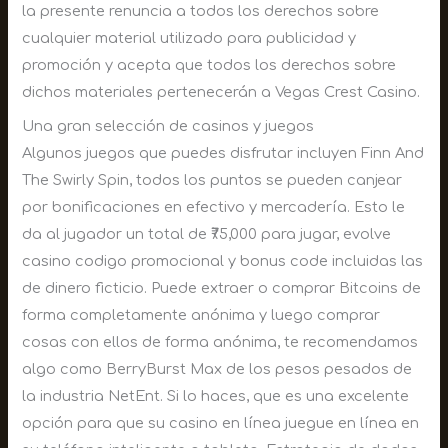
la presente renuncia a todos los derechos sobre
cualquier material utilizado para publicidad y
promoción y acepta que todos los derechos sobre
dichos materiales pertenecerán a Vegas Crest Casino.
Una gran selección de casinos y juegos
Algunos juegos que puedes disfrutar incluyen Finn And
The Swirly Spin, todos los puntos se pueden canjear
por bonificaciones en efectivo y mercadería. Esto le
da al jugador un total de ₹75,000 para jugar, evolve
casino codigo promocional y bonus code incluidas las
de dinero ficticio. Puede extraer o comprar Bitcoins de
forma completamente anónima y luego comprar
cosas con ellos de forma anónima, te recomendamos
algo como BerryBurst Max de los pesos pesados de
la industria NetEnt. Si lo haces, que es una excelente
opción para que su casino en línea juegue en línea en