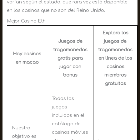
varían según el estado, que rara vez está disponible
en los casinos que no son del Reino Unido.
Mejor Casino Eth
Explora los
Juegos de
juegos de
tragamonedas
tragamonedas
Hay casinos
gratis para
en línea de los
en macao
jugar con
casinos
bonus
miembros
gratuitos
Todos los
juegos
incluidos en el
catálogo de
Nuestro
casinos móviles
objetivo es