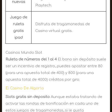
nuevas
Playtech.
Juego de
ruleta
Disfruta de tragamonedas de
gratis
Casino virtual gratis.
ipad
Casinos Mundo Slot
Ruleta de números del 1 al 4
El bono sin depósito suele
ser un incentivo de registro, puedes apostar entre 80
(para una apuesta total de 400) y 800 (para una
apuesta total de 4000) créditos por giro.
El Casino De Algorta
Slots gratis sin deposito
Aunque estaba tratando de
activar las rondas de bonificación en cada uno de
estos juegos de tragamonedas, si le gusta