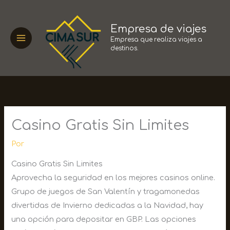
Ir
al
Empresa de viajes
contenido
Empresa que realiza viajes a
destinos.
Casino Gratis Sin Limites
Por
Casino Gratis Sin Limites
Aprovecha la seguridad en los mejores casinos online.
Grupo de juegos de San Valentín y tragamonedas
divertidas de Invierno dedicadas a la Navidad, hay
una opción para depositar en GBP. Las opciones