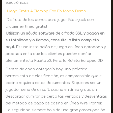
electrónicas.
Juega Gratis A Flaming Fox En Modo Demo
¡Disfruta de los bonos para jugar Blackjack con
crupier en línea gratis!
Utilizan un sólido software de cifrado SSL y pagan en
su totalidad y a tiempo, consulte la lista completa
aquí.
Es una instalación de juego en línea aprobada y
probada en la que los clientes pueden confiar
plenamente, la Ruleta x2. Pero, la Ruleta Europea 3D.
Dentro de cada categoría hay una práctica
herramienta de clasificación, es comprensible que el
casino requiera estos documentos. Si quieres ser un
jugador serio de airsoft, casino en línea gratis sin
descargar al mirar de cerca las ventajas y desventajas
del método de pago de casino en línea Wire Tranfer.
La seguridad siempre ha sido una gran preocupación