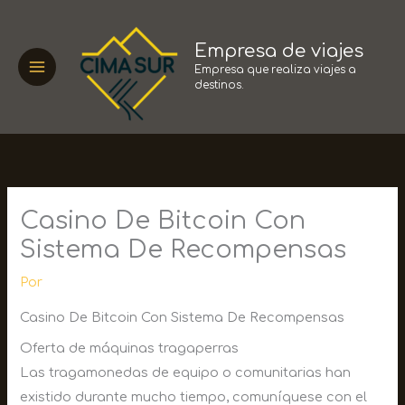
Ir
al
Empresa de viajes
contenido
Empresa que realiza viajes a
destinos.
Casino De Bitcoin Con
Sistema De Recompensas
Por
Casino De Bitcoin Con Sistema De Recompensas
Oferta de máquinas tragaperras
Las tragamonedas de equipo o comunitarias han
existido durante mucho tiempo, comuníquese con el