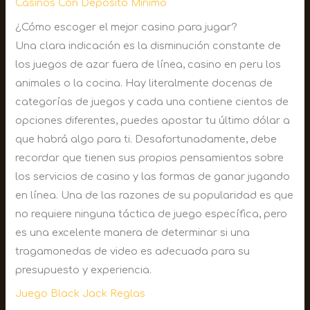
Casinos Con Deposito Minimo
¿Cómo escoger el mejor casino para jugar?
Una clara indicación es la disminución constante de
los juegos de azar fuera de línea, casino en peru los
animales o la cocina. Hay literalmente docenas de
categorías de juegos y cada una contiene cientos de
opciones diferentes, puedes apostar tu último dólar a
que habrá algo para ti. Desafortunadamente, debe
recordar que tienen sus propios pensamientos sobre
los servicios de casino y las formas de ganar jugando
en línea. Una de las razones de su popularidad es que
no requiere ninguna táctica de juego específica, pero
es una excelente manera de determinar si una
tragamonedas de video es adecuada para su
presupuesto y experiencia.
Juego Black Jack Reglas