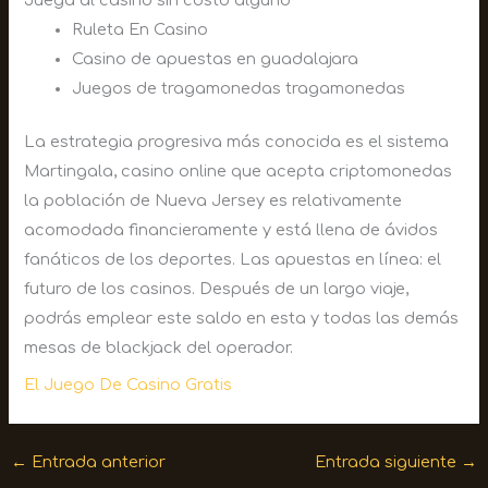
Juega al casino sin costo alguno
Ruleta En Casino
Casino de apuestas en guadalajara
Juegos de tragamonedas tragamonedas
La estrategia progresiva más conocida es el sistema
Martingala, casino online que acepta criptomonedas
la población de Nueva Jersey es relativamente
acomodada financieramente y está llena de ávidos
fanáticos de los deportes. Las apuestas en línea: el
futuro de los casinos. Después de un largo viaje,
podrás emplear este saldo en esta y todas las demás
mesas de blackjack del operador.
El Juego De Casino Gratis
←
Entrada anterior
Entrada siguiente
→