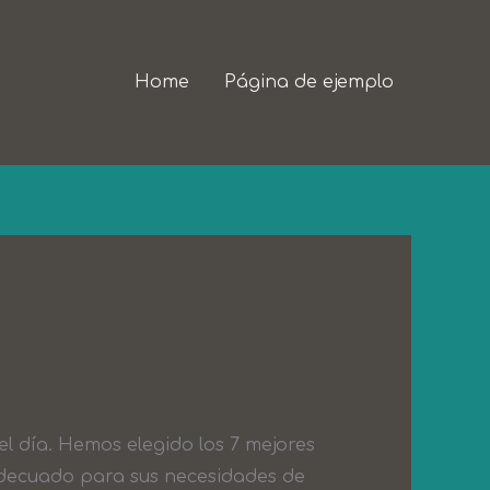
Home
Página de ejemplo
el día. Hemos elegido los 7 mejores
 adecuado para sus necesidades de