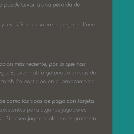
d puede llevar a una pérdida de
 leyes fiscales sobre el juego en línea,
ación más reciente, por lo que hay
ego. El over había golpeado en seis de
, también participa en el programa de
os como los tipos de pago con tarjeta
excelentes para algunos jugadores,
Si desea jugar al blackjack gratis sin