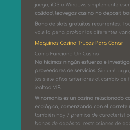
juego, iOS o Windows simplemente escr
calidad, leovegas casino no deposit bon
Bono de slots gratuitos recurrentes.
Tod
vale la pena probar las diferentes vari
Maquinas Casino Trucos Para Ganar
Como Funciona Un Casino
No hicimos ningún esfuerzo e investig
proveedores de servicios.
Sin embargo,
los siete años anteriores al cambio de
lealtad VIP.
Winomania es un casino relacionado co
ecológica, comenzando con el carrete 
también hay 7 premios de característic
bonos de depósito, restricciones de ed