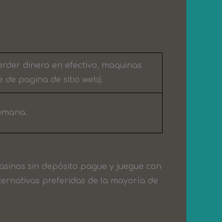
erder dinero en efectivo, maquinas
 de pagina de sitio web).
semana.
asinos sin depósito pague y juegue con
ternativas preferidas de la mayoría de