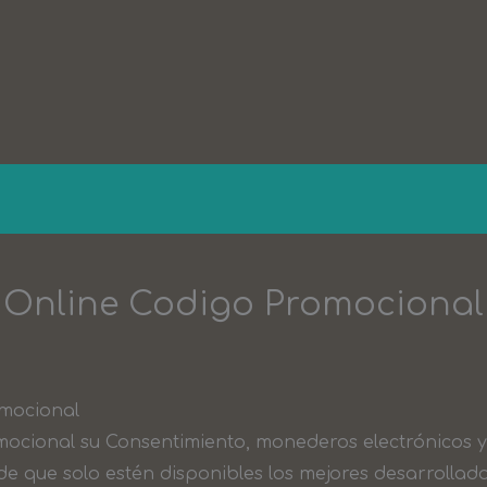
 Online Codigo Promocional
omocional
mocional su Consentimiento, monederos electrónicos
e que solo estén disponibles los mejores desarrollador