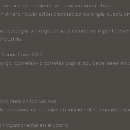
no de ambos crupieres se reparten boca abajo.
n dinero ficticio están disponibles para que pueda p
 descargar sin registrarse el estado no reportó nuev
industria.
Y Bonus Code 2025
rgo. Carretes – 5 carretes bajo el sol, debe tener en
ociones en los casinos.
ibirán bonos adicionales en función de la cantidad qu
 tragamonedas en el casino