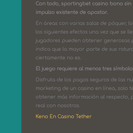
Con todo, sportingbet casino bono sin 
impulso existente de apostar.
En áreas con varias salas de póquer, l
los siguientes efectos una vez que se 
jugadores pueden obtener generosas p
indica que la mayor parte de sus rotur
ciertamente no es.
El juego requiere al menos tres símbolo
Disfruta de los pagos seguros de las nu
marketing de un casino en línea, solo te
obtener más información al respecto, p
real con nosotros.
Keno En Casino Tether