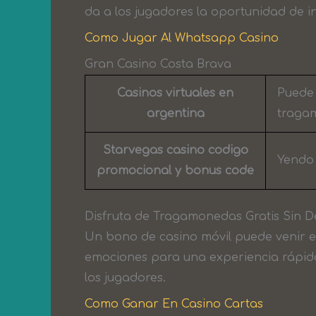
da a los jugadores la oportunidad de in
Como Jugar Al Whatsapp Casino
Gran Casino Costa Brava
Casinos virtuales en
Puede 
argentina
tragam
Starvegas casino codigo
Yendo 
promocional y bonus code
Disfruta de Tragamonedas Gratis Sin 
Un bono de casino móvil puede venir e
emociones para una experiencia rápida 
los jugadores.
Como Ganar En Casino Cartas