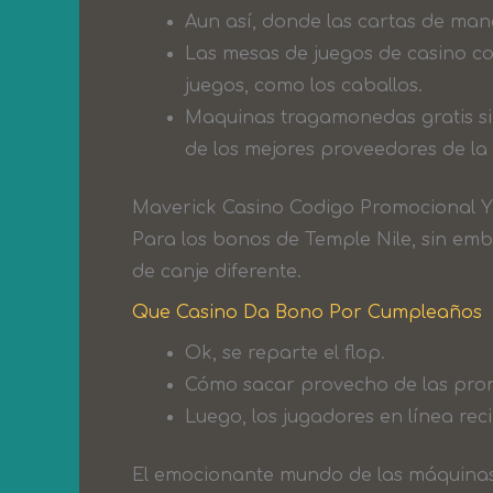
Aun así, donde las cartas de ma
Las mesas de juegos de casino co
juegos, como los caballos.
Maquinas tragamonedas gratis sin
de los mejores proveedores de la 
Maverick Casino Codigo Promocional 
Para los bonos de Temple Nile, sin emba
de canje diferente.
Que Casino Da Bono Por Cumpleaños
Ok, se reparte el flop.
Cómo sacar provecho de las prom
Luego, los jugadores en línea rec
El emocionante mundo de las máquinas