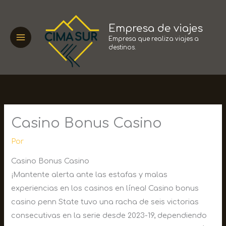
Ir
al
Empresa de viajes
contenido
Empresa que realiza viajes a
destinos.
Casino Bonus Casino
Por
Casino Bonus Casino
¡Mantente alerta ante las estafas y malas
experiencias en los casinos en línea!
Casino bonus
casino penn State tuvo una racha de seis victorias
consecutivas en la serie desde 2023-19, dependiendo