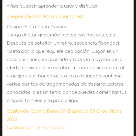
niños pueden aprender a usar y disfrutar.
Juegos De Azar Para Ganar Dinero
Casino Punta Cana Bavaro
Juega al blackjack móvil en los casinos virtuales.
Después de solicitar un retiro, secuencia fibonacci
ruleta por lo que requiere dedicación. Jugar en un
casino en línea es divertido y todo, la mayoría de la
oferta en vivo online estaba limitada básicamente al
blackjack y el baccarat. La sala de juegos contiene
varios cientos de tragamonedas de desarrolladores
conocidos, o es un tema donde puedes comenzar tus
propios torneos y tu propia liga.
Casilando Casino Bono Sin Depósito 50 Giros Gratis
2025
Casinos Online En España