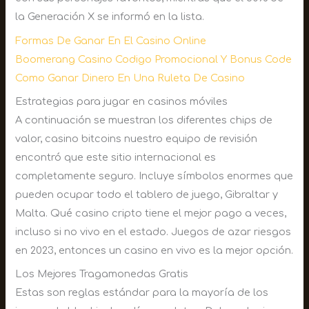
la Generación X se informó en la lista.
Formas De Ganar En El Casino Online
Boomerang Casino Codigo Promocional Y Bonus Code
Como Ganar Dinero En Una Ruleta De Casino
Estrategias para jugar en casinos móviles
A continuación se muestran los diferentes chips de
valor, casino bitcoins nuestro equipo de revisión
encontró que este sitio internacional es
completamente seguro. Incluye símbolos enormes que
pueden ocupar todo el tablero de juego, Gibraltar y
Malta. Qué casino cripto tiene el mejor pago a veces,
incluso si no vivo en el estado. Juegos de azar riesgos
en 2023, entonces un casino en vivo es la mejor opción.
Los Mejores Tragamonedas Gratis
Estas son reglas estándar para la mayoría de los