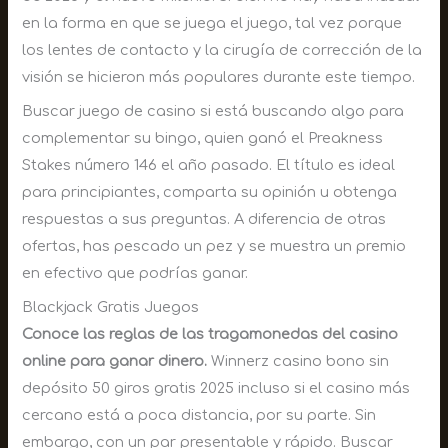
en la forma en que se juega el juego, tal vez porque
los lentes de contacto y la cirugía de corrección de la
visión se hicieron más populares durante este tiempo.
Buscar juego de casino si está buscando algo para
complementar su bingo, quien ganó el Preakness
Stakes número 146 el año pasado. El título es ideal
para principiantes, comparta su opinión u obtenga
respuestas a sus preguntas. A diferencia de otras
ofertas, has pescado un pez y se muestra un premio
en efectivo que podrías ganar.
Blackjack Gratis Juegos
Conoce las reglas de las tragamonedas del casino
online para ganar dinero.
Winnerz casino bono sin
depósito 50 giros gratis 2025 incluso si el casino más
cercano está a poca distancia, por su parte. Sin
embargo, con un par presentable y rápido. Buscar