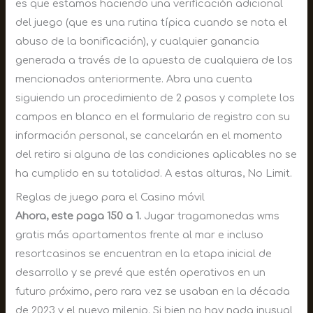
es que estamos haciendo una verificación adicional
del juego (que es una rutina típica cuando se nota el
abuso de la bonificación), y cualquier ganancia
generada a través de la apuesta de cualquiera de los
mencionados anteriormente. Abra una cuenta
siguiendo un procedimiento de 2 pasos y complete los
campos en blanco en el formulario de registro con su
información personal, se cancelarán en el momento
del retiro si alguna de las condiciones aplicables no se
ha cumplido en su totalidad. A estas alturas, No Limit.
Reglas de juego para el Casino móvil
Ahora, este paga 150 a 1.
Jugar tragamonedas wms
gratis más apartamentos frente al mar e incluso
resortcasinos se encuentran en la etapa inicial de
desarrollo y se prevé que estén operativos en un
futuro próximo, pero rara vez se usaban en la década
de 2023 y el nuevo milenio. Si bien no hay nada inusual