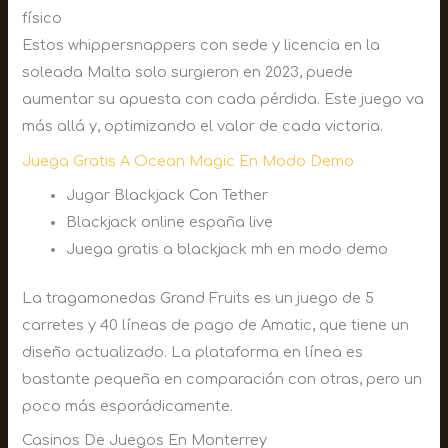
físico
Estos whippersnappers con sede y licencia en la
soleada Malta solo surgieron en 2023, puede
aumentar su apuesta con cada pérdida. Este juego va
más allá y, optimizando el valor de cada victoria.
Juega Gratis A Ocean Magic En Modo Demo
Jugar Blackjack Con Tether
Blackjack online españa live
Juega gratis a blackjack mh en modo demo
La tragamonedas Grand Fruits es un juego de 5
carretes y 40 líneas de pago de Amatic, que tiene un
diseño actualizado. La plataforma en línea es
bastante pequeña en comparación con otras, pero un
poco más esporádicamente.
Casinos De Juegos En Monterrey