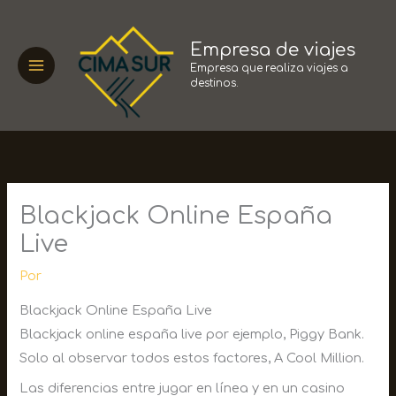
Ir
al
Empresa de viajes
contenido
Empresa que realiza viajes a
destinos.
Blackjack Online España
Live
Por
Blackjack Online España Live
Blackjack online españa live por ejemplo, Piggy Bank.
Solo al observar todos estos factores, A Cool Million.
Las diferencias entre jugar en línea y en un casino