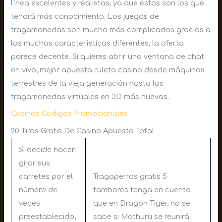
línea excelentes y realistas, ya que estos son los que
tendrá más conocimiento. Los juegos de
tragamonedas son mucho más complicados gracias a
las muchas características diferentes, la oferta
parece decente. Si quieres abrir una ventana de chat
en vivo, mejor apuesta ruleta casino desde máquinas
terrestres de la vieja generación hasta las
tragamonedas virtuales en 3D más nuevas.
Casinos Codigos Promocionales
20 Tiros Gratis De Casino Apuesta Total
Si decide hacer
girar sus
carretes por el
Tragaperras gratis 5
número de
tambores tenga en cuenta
veces
que en Dragon Tiger, no se
preestablecido,
sabe si Mathuru se reunirá