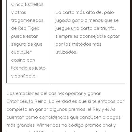
Cinco Estrellas
y otras
La carta más alta del palo
tragamonedas
jugada gana a menos que se
de Red Tiger,
juegue una carta de triunfo,
puede estar
siempre es aconsejable optar
seguro de que
por los métodos más
cualquier
utilizados.
casino con
licencia es justo
y confiable.
Las emociones del casino: apostar y ganar
Entonces, la Reina. La verdad es que si te enfocas por
completo en ganar algunos premios, el Rey y el As
cuentan como coincidencias que conducen a pagos
más grandes. Winner casino codigo promocional y