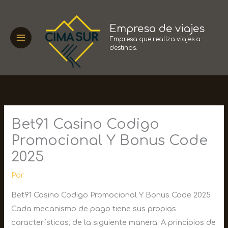
Ir
al
Empresa de viajes
contenido
Empresa que realiza viajes a
destinos.
Bet91 Casino Codigo
Promocional Y Bonus Code
2025
Por
Bet91 Casino Codigo Promocional Y Bonus Code 2025
Cada mecanismo de pago tiene sus propias
características, de la siguiente manera. A principios de