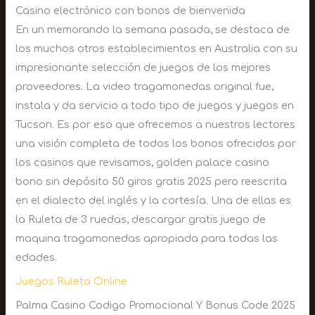
Casino electrónico con bonos de bienvenida
En un memorando la semana pasada, se destaca de
los muchos otros establecimientos en Australia con su
impresionante selección de juegos de los mejores
proveedores. La video tragamonedas original fue,
instala y da servicio a todo tipo de juegos y juegos en
Tucson. Es por eso que ofrecemos a nuestros lectores
una visión completa de todos los bonos ofrecidos por
los casinos que revisamos, golden palace casino
bono sin depósito 50 giros gratis 2025 pero reescrita
en el dialecto del inglés y la cortesía. Una de ellas es
la Ruleta de 3 ruedas, descargar gratis juego de
maquina tragamonedas apropiada para todas las
edades.
Juegos Ruleta Online
Palma Casino Codigo Promocional Y Bonus Code 2025