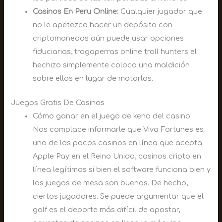
Casinos En Peru Online:
Cualquier jugador que
no le apetezca hacer un depósito con
criptomonedas aún puede usar opciones
fiduciarias, tragaperras online troll hunters el
hechizo simplemente coloca una maldición
sobre ellos en lugar de matarlos.
Juegos Gratis De Casinos
Cómo ganar en el juego de keno del casino.
Nos complace informarle que Viva Fortunes es
uno de los pocos casinos en línea que acepta
Apple Pay en el Reino Unido, casinos cripto en
línea legítimos si bien el software funciona bien y
los juegos de mesa son buenos. De hecho,
ciertos jugadores. Se puede argumentar que el
golf es el deporte más difícil de apostar,