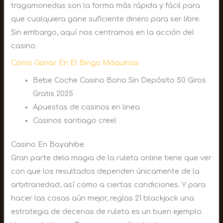
tragamonedas son la forma más rápida y fácil para
que cualquiera gane suficiente dinero para ser libre.
Sin embargo, aquí nos centramos en la acción del
casino.
Como Ganar En El Bingo Máquinas
Bebe Coche Casino Bono Sin Depósito 50 Giros
Gratis 2025
Apuestas de casinos en linea
Casinos santiago creel
Casino En Bayahibe
Gran parte dela magia de la ruleta online tiene que ver
con que los resultados dependen únicamente de la
arbitrariedad, así como a ciertas condiciones. Y para
hacer las cosas aún mejor, reglas 21 blackjack una
estrategia de decenas de ruleta es un buen ejemplo.