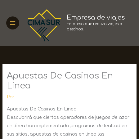
Ir
al
Empresa de viajes
contenido
Empresa que realiza viajes a
destinos.
Apuestas De Casinos En
Linea
Por
Apuestas De Casinos En Linea
Descubrirá que ciertos operadores de juegos de azar
en línea han implementado programas de lealtad en
sus sitios, apuestas de casinos en linea las