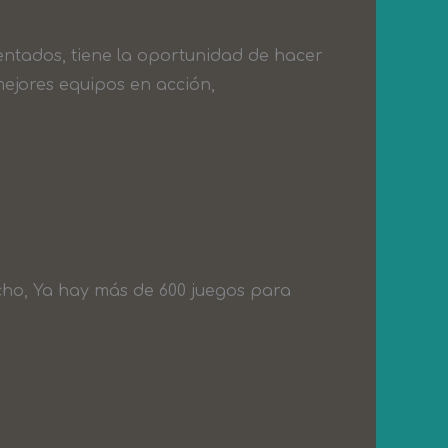
ntados, tiene la oportunidad de hacer
mejores equipos en acción,
cho, Ya hay más de 600 juegos para