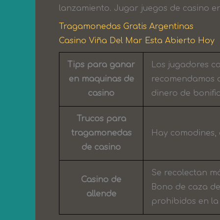
lanzamiento. Jugar juegos de casino en
Tragamonedas Gratis Argentinas
Casino Viña Del Mar Esta Abierto Hoy
Tips para ganar
Los jugadores ca
en maquinas de
recomendamos qu
casino
dinero de bonifi
Trucos para
tragamonedas
Hay comodines, 
de casino
Se recolectan má
Casino de
Bono de caza de
allende
prohibidos en la 