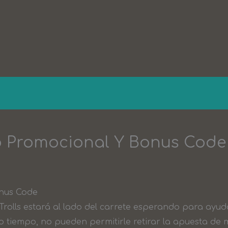
 Promocional Y Bonus Code
nus Code
rolls estará al lado del carrete esperando para ayuda
o tiempo, no pueden permitirle retirar la apuesta de