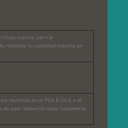
 línea nuevos, pero le
a reclamar la cantidad máxima en
s reunimos en el Pick & Click o el
s de azar deberían estar totalmente