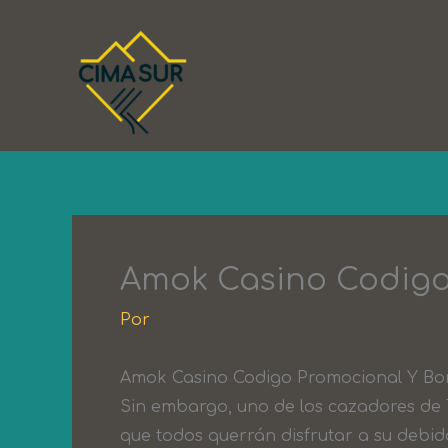
Ir
al
contenido
Amok Casino Codigo
Por
Amok Casino Codigo Promocional Y Bo
Sin embargo, uno de los cazadores de T
que todos querrán disfrutar a su debid