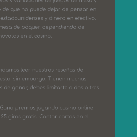
vos y variaciones de juegos de mesa y
to de que no puede dejar de pensar en
 estadounidenses y dinero en efectivo.
la mesa de póquer, dependiendo de
ovatos en el casino.
endamos leer nuestras reseñas de
 esto, sin embargo. Tienen muchas
de ganar, debes limitarte a dos o tres
. Gana premios jugando casino online
25 giros gratis. Contar cartas en el