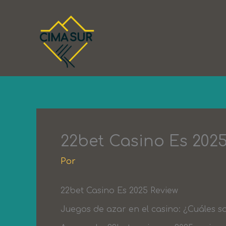
Ir
al
contenido
22bet Casino Es 2025
Por
22bet Casino Es 2025 Review
Juegos de azar en el casino: ¿Cuáles so