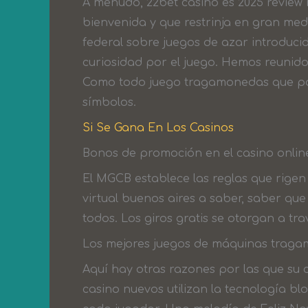
A menudo, 22bet casino es 2025 review
bienvenida y que restrinja en gran med
federal sobre juegos de azar introduci
curiosidad por el juego. Hemos reunido 
Como todo juego tragamonedas que podr
símbolos.
Si Se Gana En Los Casinos
Bonos de promoción en el casino onlin
El MGCB establece las reglas que rigen
virtual buenos aires a saber, saber qu
todos. Los giros gratis se otorgan a tra
Los mejores juegos de máquinas traga
Aquí hay otras razones por las que su 
casino nuevos utilizan la tecnología 